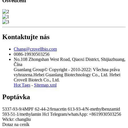
Osvědčení
Kontaktujte nás
Chang@crovellbio.com
0086-19930503256
No.108 Zhongshan West Road, Qiaoxi District, Shijiazhuang,
Čína
Guanlang Group© Copyright - 2010-2022: Všechna práva
vyhrazena.Hebei Guanlang Biotechnology Co., Ltd. Hebei
Crovell Biotech Co., Ltd.
Hot Tags
-
Sitemap.xml
Poptávka
5337-93-9/4MPF 62-44-2/fenacetin 613-93-4/N-methylbenzamid
593-51-1/methylamin Hcl Telegram/whatsApp: +8619930503256
Wickr: changliu
Dotaz na ceník