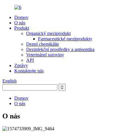
Domov
O nás
Produkt
Organický meziprodukt
Farmaceutické meziprodukty
Denní chemikálie
Dezinfekční prostředky a antiseptika
Veterinární suroviny
API
Zprávy
Kontaktujte nás
English
Domov
O nás
O nás