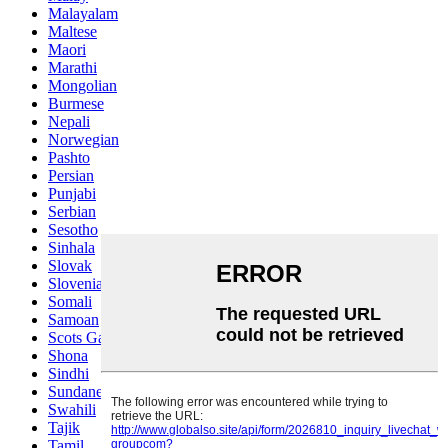
Malayalam
Maltese
Maori
Marathi
Mongolian
Burmese
Nepali
Norwegian
Pashto
Persian
Punjabi
Serbian
Sesotho
Sinhala
Slovak
Slovenian
Somali
Samoan
Scots Gaelic
Shona
Sindhi
Sundanese
Swahili
Tajik
Tamil