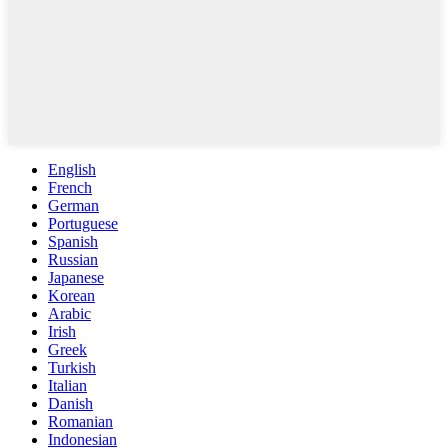
English
French
German
Portuguese
Spanish
Russian
Japanese
Korean
Arabic
Irish
Greek
Turkish
Italian
Danish
Romanian
Indonesian