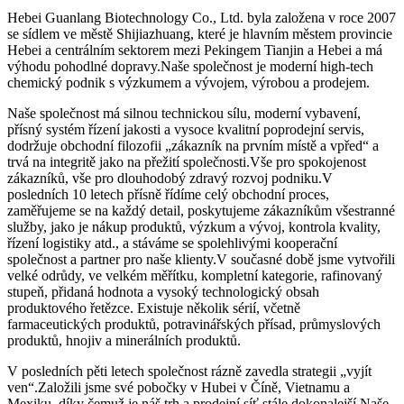
Hebei Guanlang Biotechnology Co., Ltd. byla založena v roce 2007
se sídlem ve městě Shijiazhuang, které je hlavním městem provincie
Hebei a centrálním sektorem mezi Pekingem Tianjin a Hebei a má
výhodu pohodlné dopravy.Naše společnost je moderní high-tech
chemický podnik s výzkumem a vývojem, výrobou a prodejem.
Naše společnost má silnou technickou sílu, moderní vybavení,
přísný systém řízení jakosti a vysoce kvalitní poprodejní servis,
dodržuje obchodní filozofii „zákazník na prvním místě a vpřed“ a
trvá na integritě jako na přežití společnosti.Vše pro spokojenost
zákazníků, vše pro dlouhodobý zdravý rozvoj podniku.V
posledních 10 letech přísně řídíme celý obchodní proces,
zaměřujeme se na každý detail, poskytujeme zákazníkům všestranné
služby, jako je nákup produktů, výzkum a vývoj, kontrola kvality,
řízení logistiky atd., a stáváme se spolehlivými kooperační
společnost a partner pro naše klienty.V současné době jsme vytvořili
velké odrůdy, ve velkém měřítku, kompletní kategorie, rafinovaný
stupeň, přidaná hodnota a vysoký technologický obsah
produktového řetězce. Existuje několik sérií, včetně
farmaceutických produktů, potravinářských přísad, průmyslových
produktů, hnojiv a minerálních produktů.
V posledních pěti letech společnost rázně zavedla strategii „vyjít
ven“.Založili jsme své pobočky v Hubei v Číně, Vietnamu a
Mexiku, díky čemuž je náš trh a prodejní síť stále dokonalejší.Naše