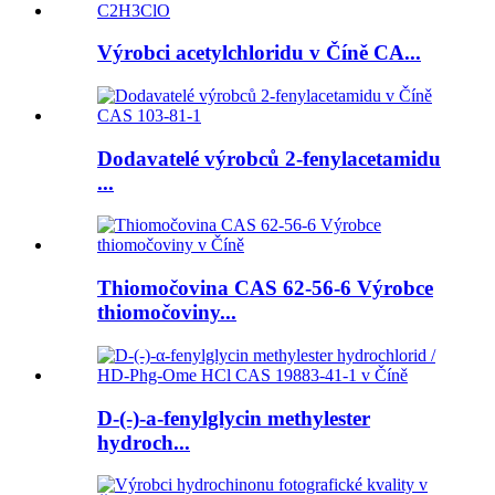
Výrobci acetylchloridu v Číně CA...
Dodavatelé výrobců 2-fenylacetamidu
...
Thiomočovina CAS 62-56-6 Výrobce
thiomočoviny...
D-(-)-a-fenylglycin methylester
hydroch...