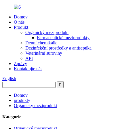
Domov
O nás
Produkt
Organický meziprodukt
Farmaceutické meziprodukty
Denní chemikálie
Dezinfekční prostředky a antiseptika
Veterinární suroviny
API
Zprávy
Kontaktujte nás
English
Domov
produkty
Organický meziprodukt
Kategorie
Organický meziprodukt