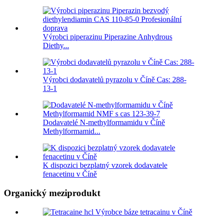
Výrobci piperazinu Piperazine Anhydrous
Diethy...
Výrobci dodavatelů pyrazolu v Číně Cas: 288-
13-1
Dodavatelé N-methylformamidu v Číně
Methylformamid...
K dispozici bezplatný vzorek dodavatele
fenacetinu v Číně
Organický meziprodukt