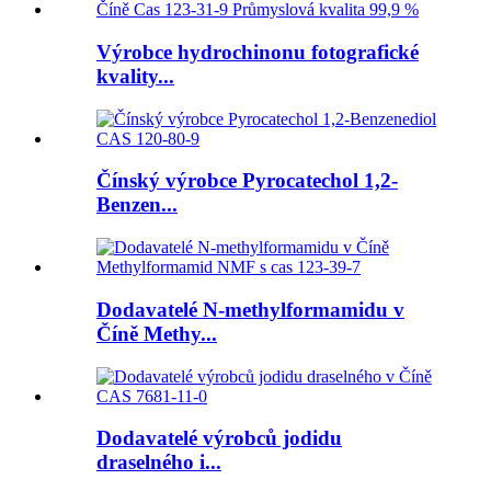
Výrobce hydrochinonu fotografické
kvality...
Čínský výrobce Pyrocatechol 1,2-
Benzen...
Dodavatelé N-methylformamidu v
Číně Methy...
Dodavatelé výrobců jodidu
draselného i...