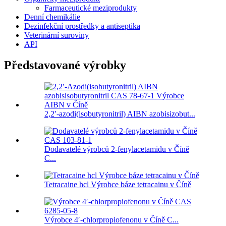
Farmaceutické meziprodukty
Denní chemikálie
Dezinfekční prostředky a antiseptika
Veterinární suroviny
API
Představované výrobky
2,2′-azodi(isobutyronitril) AIBN azobisizobut...
Dodavatelé výrobců 2-fenylacetamidu v Číně
C...
Tetracaine hcl Výrobce báze tetracainu v Číně
Výrobce 4′-chlorpropiofenonu v Číně C...