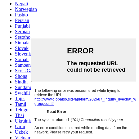
Nepali
Norwegian
Pashto
Persian
Punjabi
Serbian
Sesotho
Sinhala
Slovak
Slovenian
Somali
Samoan
Scots Gaelic
Shona
Sindhi
Sundanese
Swahili
Tajik
Tamil
Telugu
Thai
Ukrainian
Urdu
Uzbek
Vietnamese