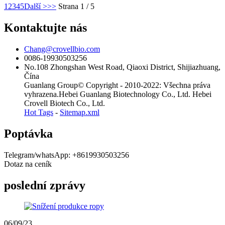
1
2
3
4
5
Další >
>>
Strana 1 / 5
Kontaktujte nás
Chang@crovellbio.com
0086-19930503256
No.108 Zhongshan West Road, Qiaoxi District, Shijiazhuang,
Čína
Guanlang Group© Copyright - 2010-2022: Všechna práva
vyhrazena.Hebei Guanlang Biotechnology Co., Ltd. Hebei
Crovell Biotech Co., Ltd.
Hot Tags
-
Sitemap.xml
Poptávka
Telegram/whatsApp: +8619930503256
Dotaz na ceník
poslední zprávy
06/09/23