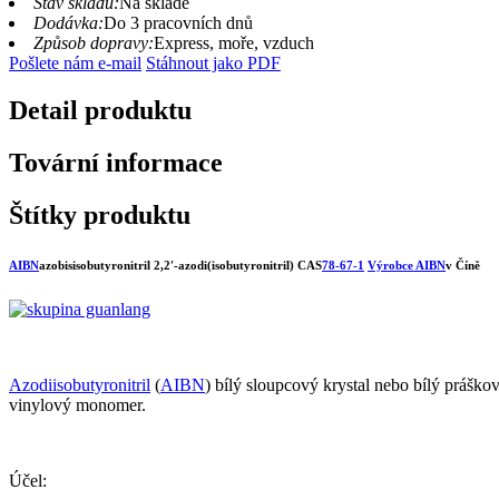
Stav skladu:
Na skladě
Dodávka:
Do 3 pracovních dnů
Způsob dopravy:
Express, moře, vzduch
Pošlete nám e-mail
Stáhnout jako PDF
Detail produktu
Tovární informace
Štítky produktu
AIBN
azobisisobutyronitril 2,2′-azodi(isobutyronitril) CAS
78-67-1
Výrobce AIBN
v Číně
Azodiisobutyronitril
(
AIBN
) bílý sloupcový krystal nebo bílý práškov
vinylový monomer.
Účel: