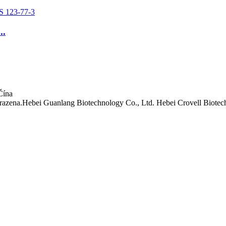
..
Čína
zena.Hebei Guanlang Biotechnology Co., Ltd. Hebei Crovell Biotech