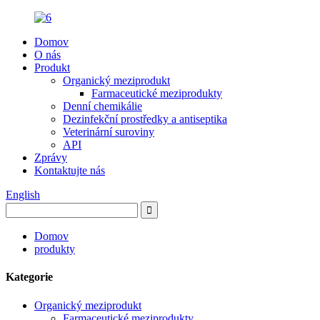
Domov
O nás
Produkt
Organický meziprodukt
Farmaceutické meziprodukty
Denní chemikálie
Dezinfekční prostředky a antiseptika
Veterinární suroviny
API
Zprávy
Kontaktujte nás
English
Domov
produkty
Kategorie
Organický meziprodukt
Farmaceutické meziprodukty