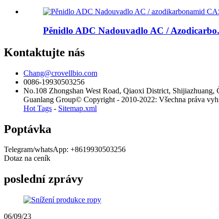
Pěnidlo ADC Nadouvadlo AC / Azodicarbo.
Kontaktujte nás
Chang@crovellbio.com
0086-19930503256
No.108 Zhongshan West Road, Qiaoxi District, Shijiazhuang, 
Guanlang Group© Copyright - 2010-2022: Všechna práva vyhra
Hot Tags
-
Sitemap.xml
Poptávka
Telegram/whatsApp: +8619930503256
Dotaz na ceník
poslední zprávy
06/09/23