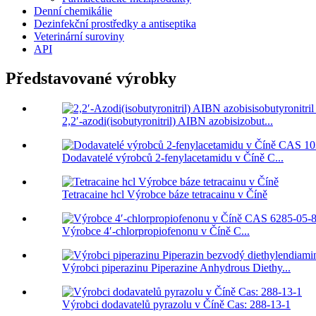
Denní chemikálie
Dezinfekční prostředky a antiseptika
Veterinární suroviny
API
Představované výrobky
2,2′-azodi(isobutyronitril) AIBN azobisizobut...
Dodavatelé výrobců 2-fenylacetamidu v Číně C...
Tetracaine hcl Výrobce báze tetracainu v Číně
Výrobce 4′-chlorpropiofenonu v Číně C...
Výrobci piperazinu Piperazine Anhydrous Diethy...
Výrobci dodavatelů pyrazolu v Číně Cas: 288-13-1