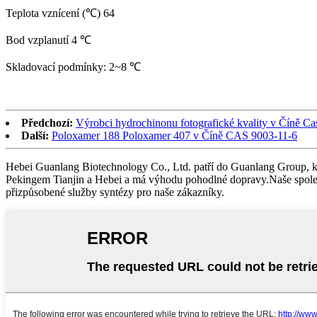
Teplota vznícení (℃) 64
Bod vzplanutí 4 ℃
Skladovací podmínky: 2~8 ℃
Předchozí:
Výrobci hydrochinonu fotografické kvality v Číně Ca
Další:
Poloxamer 188 Poloxamer 407 v Číně CAS 9003-11-6
Hebei Guanlang Biotechnology Co., Ltd. patří do Guanlang Group, kte
Pekingem Tianjin a Hebei a má výhodu pohodlné dopravy.Naše společ
přizpůsobené služby syntézy pro naše zákazníky.