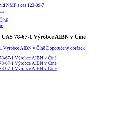
..
ně
ril CAS 78-67-1 Výrobce AIBN v Číně