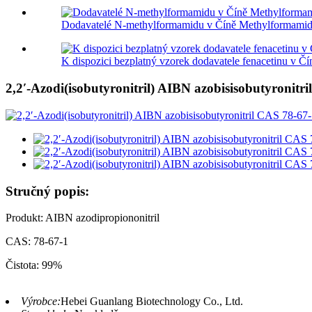
Dodavatelé N-methylformamidu v Číně Methylformamid.
K dispozici bezplatný vzorek dodavatele fenacetinu v Čí
2,2′-Azodi(isobutyronitril) AIBN azobisisobutyronit
Stručný popis:
Produkt: AIBN azodipropiononitril
CAS: 78-67-1
Čistota: 99%
Výrobce:
Hebei Guanlang Biotechnology Co., Ltd.