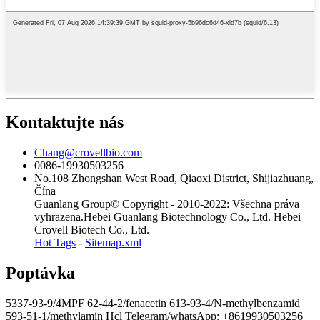
Kontaktujte nás
Chang@crovellbio.com
0086-19930503256
No.108 Zhongshan West Road, Qiaoxi District, Shijiazhuang,
Čína
Guanlang Group© Copyright - 2010-2022: Všechna práva
vyhrazena.Hebei Guanlang Biotechnology Co., Ltd. Hebei
Crovell Biotech Co., Ltd.
Hot Tags
-
Sitemap.xml
Poptávka
5337-93-9/4MPF 62-44-2/fenacetin 613-93-4/N-methylbenzamid
593-51-1/methylamin Hcl Telegram/whatsApp: +8619930503256