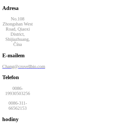
Adresa
No.108
Zhongshan West
Road, Qiaoxi
District,
Shijiazhuang,
Čína
E-mailem
Chang@crovellbio.com
Telefon
0086-
19930503256
0086-311-
66562153
hodiny