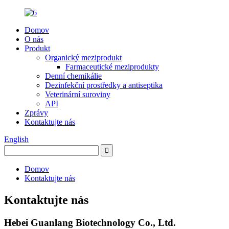
Domov
O nás
Produkt
Organický meziprodukt
Farmaceutické meziprodukty
Denní chemikálie
Dezinfekční prostředky a antiseptika
Veterinární suroviny
API
Zprávy
Kontaktujte nás
English
Domov
Kontaktujte nás
Kontaktujte nás
Hebei Guanlang Biotechnology Co., Ltd.