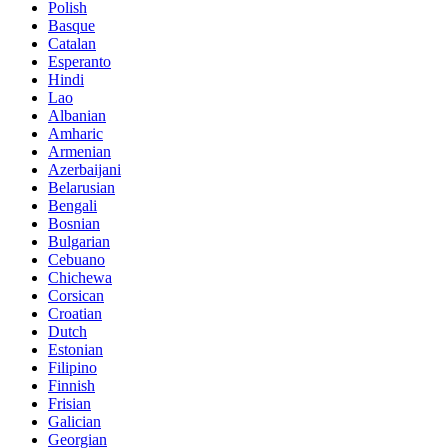
Polish
Basque
Catalan
Esperanto
Hindi
Lao
Albanian
Amharic
Armenian
Azerbaijani
Belarusian
Bengali
Bosnian
Bulgarian
Cebuano
Chichewa
Corsican
Croatian
Dutch
Estonian
Filipino
Finnish
Frisian
Galician
Georgian