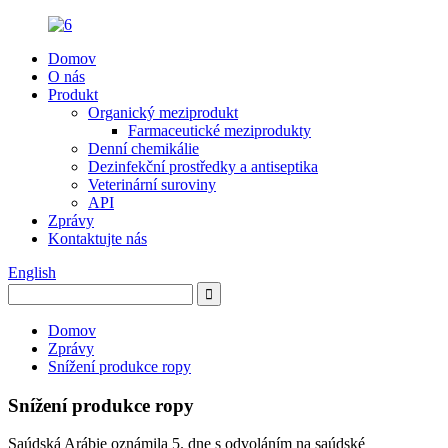
Domov
O nás
Produkt
Organický meziprodukt
Farmaceutické meziprodukty
Denní chemikálie
Dezinfekční prostředky a antiseptika
Veterinární suroviny
API
Zprávy
Kontaktujte nás
English
Domov
Zprávy
Snížení produkce ropy
Snížení produkce ropy
Saúdská Arábie oznámila 5. dne s odvoláním na saúdské