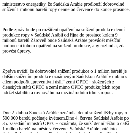
ministerstvo energetiky, že Saúdská Arábie prodlouží dobrovolné
snížení 1 milionu barelů ropy denně od července do konce prosince.
Podle zpráv bude po rozšíření opatření na snížení produkce denní
produkce ropy v Saúdské Arábii od října do prosince kolem 9
milionů barelů.Zároveň bude Saúdská Arábie provádět měsíční
hodnocení tohoto opatření na snížení produkce, aby rozhodla, zda
provést úpravy.
Zpráva uvádí, že dobrovolné snížení produkce o 1 milion barelů je
dalším snížením produkce oznámeným Saúdskou Arábií v dubnu s
cílem podpořit „preventivní úsilí“ zemí OPEC+ složených z
členských států OPEC a zemí mimo OPEC produkujících ropu
udržet stabilitu a rovnováhu na mezinárodním trhu s ropou.
Dne 2. dubna Saúdská Arábie oznámila denní snížení těžby ropy o
500 000 barelů počínaje květnem.Dne 4. června Saúdská Arábie po
35. zasedání ministrů OPEC+ oznámila, že sníží denní těžbu o další
1 milion barelů na měsíc v červenci.Saúdská Arábie poté toto