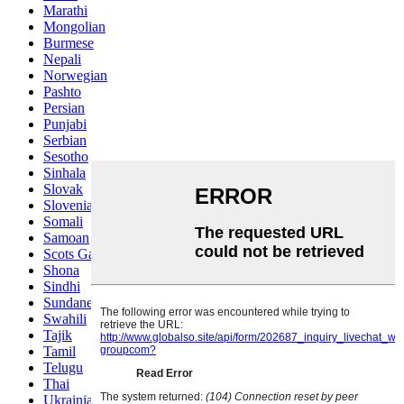
Marathi
Mongolian
Burmese
Nepali
Norwegian
Pashto
Persian
Punjabi
Serbian
Sesotho
Sinhala
Slovak
Slovenian
Somali
Samoan
Scots Gaelic
Shona
Sindhi
Sundanese
Swahili
Tajik
Tamil
Telugu
Thai
Ukrainian