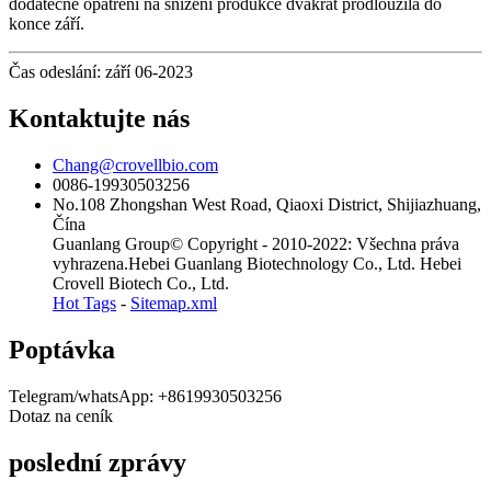
dodatečné opatření na snížení produkce dvakrát prodloužila do
konce září.
Čas odeslání: září 06-2023
Kontaktujte nás
Chang@crovellbio.com
0086-19930503256
No.108 Zhongshan West Road, Qiaoxi District, Shijiazhuang,
Čína
Guanlang Group© Copyright - 2010-2022: Všechna práva
vyhrazena.Hebei Guanlang Biotechnology Co., Ltd. Hebei
Crovell Biotech Co., Ltd.
Hot Tags
-
Sitemap.xml
Poptávka
Telegram/whatsApp: +8619930503256
Dotaz na ceník
poslední zprávy