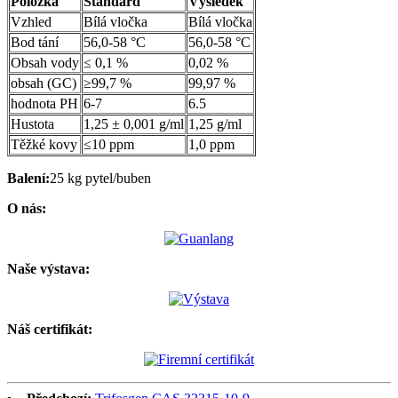
Položka
Standard
Výsledek
Vzhled
Bílá vločka
Bílá vločka
Bod tání
56,0-58 °C
56,0-58 °C
Obsah vody
≤ 0,1 %
0,02 %
obsah (GC)
≥99,7 %
99,97 %
hodnota PH
6-7
6.5
Hustota
1,25 ± 0,001 g/ml
1,25 g/ml
Těžké kovy
≤10 ppm
1,0 ppm
Balení:
25 kg pytel/buben
O nás:
Naše výstava:
Náš certifikát: