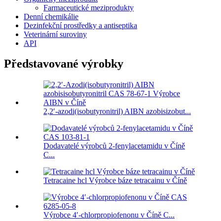
Farmaceutické meziprodukty
Denní chemikálie
Dezinfekční prostředky a antiseptika
Veterinární suroviny
API
Představované výrobky
2,2′-azodi(isobutyronitril) AIBN azobisizobut...
Dodavatelé výrobců 2-fenylacetamidu v Číně
C...
Tetracaine hcl Výrobce báze tetracainu v Číně
Výrobce 4′-chlorpropiofenonu v Číně C...