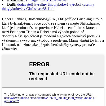
Předchozí:
Trifosgen CAS 32315-10-9
Další:
dodavatelé kyseliny thioglykolové výrobci kyseliny
thioglykolové v Číně s cas 68-11-1
Hebei Guanlang Biotechnology Co., Ltd. patří do Guanlang Group,
která byla založena v roce 2007, se sídlem ve městě Shijiazhuang,
které je hlavním městem provincie Hebei a centrálním sektorem
mezi Pekingem Tianjin a Hebei a má výhodu pohodlné
dopravy.Naše společnost je moderní high-tech chemický podnik s
výzkumem a vývojem, výrobou a prodejem. Máme vlastní továrnu a
laboratoř, nabízíme také přizpůsobené služby syntézy pro naše
zákazníky.