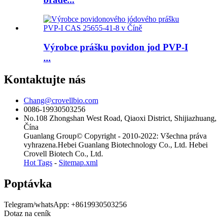
Výrobce prášku povidon jod PVP-I
...
Kontaktujte nás
Chang@crovellbio.com
0086-19930503256
No.108 Zhongshan West Road, Qiaoxi District, Shijiazhuang,
Čína
Guanlang Group© Copyright - 2010-2022: Všechna práva
vyhrazena.Hebei Guanlang Biotechnology Co., Ltd. Hebei
Crovell Biotech Co., Ltd.
Hot Tags
-
Sitemap.xml
Poptávka
Telegram/whatsApp: +8619930503256
Dotaz na ceník