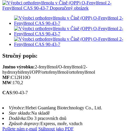
Stručný popis:
Jméno výrobku
:2-fenylfenol/O-fenylfenol/2-
hydroxybifenyl/OPP/ortofenylfenol/ortofenylfenol
MF
:C12H10O
MW
:170,2
CAS
:90-43-7
Výrobce:
Hebei Guanlang Biotechnology Co., Ltd.
Stav skladu:
Na skladě
Dodávka:
Do 3 pracovních dnů
Způsob dopravy:
Express, moře, vzduch
Pošlete nám e-mail
Stáhnout jako PDF