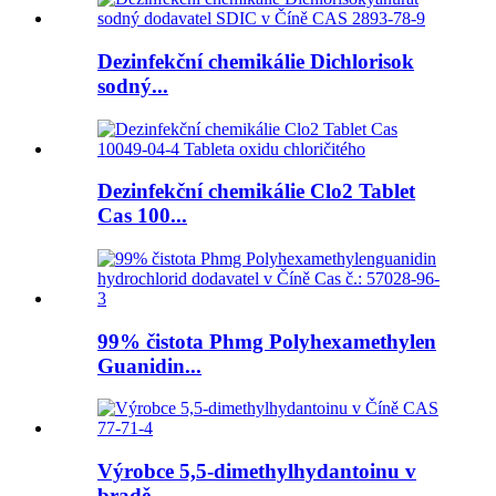
Dezinfekční chemikálie Dichlorisok
sodný...
Dezinfekční chemikálie Clo2 Tablet
Cas 100...
99% čistota Phmg Polyhexamethylen
Guanidin...
Výrobce 5,5-dimethylhydantoinu v
bradě...