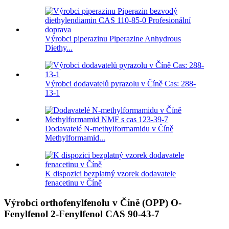
Výrobci piperazinu Piperazine Anhydrous
Diethy...
Výrobci dodavatelů pyrazolu v Číně Cas: 288-
13-1
Dodavatelé N-methylformamidu v Číně
Methylformamid...
K dispozici bezplatný vzorek dodavatele
fenacetinu v Číně
Výrobci orthofenylfenolu v Číně (OPP) O-
Fenylfenol 2-Fenylfenol CAS 90-43-7