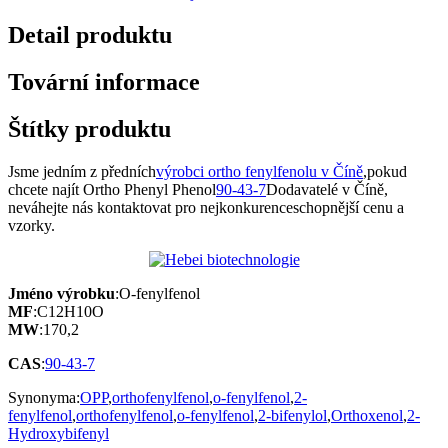
Detail produktu
Tovární informace
Štítky produktu
Jsme jedním z předních
výrobci ortho fenylfenolu v Číně
,pokud
chcete najít Ortho Phenyl Phenol
90-43-7
Dodavatelé v Číně,
neváhejte nás kontaktovat pro nejkonkurenceschopnější cenu a
vzorky.
Jméno výrobku
:O-fenylfenol
MF
:C12H10O
MW
:170,2
CAS
:
90-43-7
Synonyma:
OPP
,
orthofenylfenol
,
o-fenylfenol
,
2-
fenylfenol
,
orthofenylfenol
,
o-fenylfenol
,
2-bifenylol
,
Orthoxenol
,
2-
Hydroxybifenyl