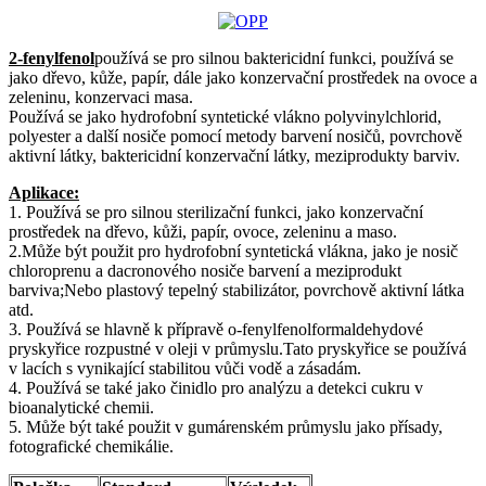
2-fenylfenol
používá se pro silnou baktericidní funkci, používá se
jako dřevo, kůže, papír, dále jako konzervační prostředek na ovoce a
zeleninu, konzervaci masa.
Používá se jako hydrofobní syntetické vlákno polyvinylchlorid,
polyester a další nosiče pomocí metody barvení nosičů, povrchově
aktivní látky, baktericidní konzervační látky, meziprodukty barviv.
Aplikace:
1. Používá se pro silnou sterilizační funkci, jako konzervační
prostředek na dřevo, kůži, papír, ovoce, zeleninu a maso.
2.Může být použit pro hydrofobní syntetická vlákna, jako je nosič
chloroprenu a dacronového nosiče barvení a meziprodukt
barviva;Nebo plastový tepelný stabilizátor, povrchově aktivní látka
atd.
3. Používá se hlavně k přípravě o-fenylfenolformaldehydové
pryskyřice rozpustné v oleji v průmyslu.Tato pryskyřice se používá
v lacích s vynikající stabilitou vůči vodě a zásadám.
4. Používá se také jako činidlo pro analýzu a detekci cukru v
bioanalytické chemii.
5. Může být také použit v gumárenském průmyslu jako přísady,
fotografické chemikálie.