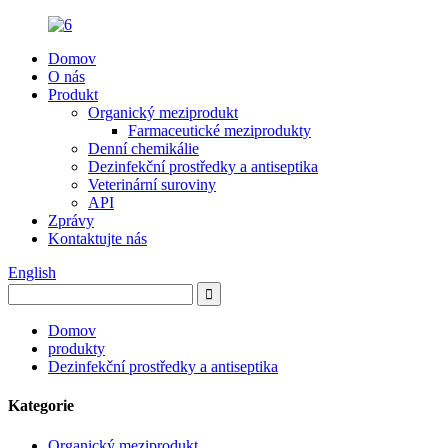
Domov
O nás
Produkt
Organický meziprodukt
Farmaceutické meziprodukty
Denní chemikálie
Dezinfekční prostředky a antiseptika
Veterinární suroviny
API
Zprávy
Kontaktujte nás
English
Domov
produkty
Dezinfekční prostředky a antiseptika
Kategorie
Organický meziprodukt