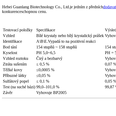
Hebei Guanlang Biotechnology Co., Ltd.je jedním z předních
dodavat
konkurenceschopnou cenu.
Testovací položky
Specifikace
Výsled
Vzhled
Bílé krystaly nebo bílý krystalický prášek
Vyhov
Identifikace
A\B\E.Vypadá to na pozitivní reakci
Bod tání
154 stupňů ~ 158 stupňů
154 st
Kyselost
PH 5,0~6,5
PH = 
Vzhled roztoku
Čirý a bezbarvý
Vyhov
Ztráta sušením
≤ 0,5 %
0,07 
Těžké kovy
≤0,0005 %
Vyhov
Příbuzné látky
≤0,05 %
Vyhov
Sulfátový popel
≤ 0,1 %
0,05 
Test (na suché bázi)
99,0–101,0 %
99,87
Závěr
Vyhovuje BP2005