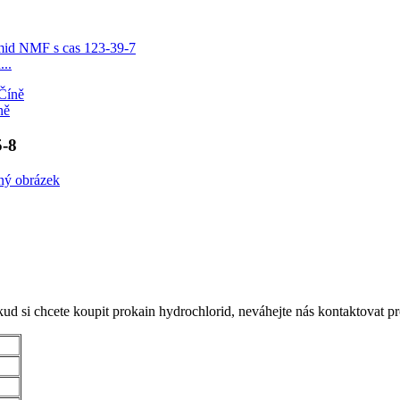
..
ně
5-8
ud si chcete koupit prokain hydrochlorid, neváhejte nás kontaktovat p