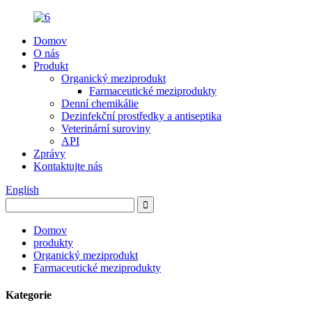
Domov
O nás
Produkt
Organický meziprodukt
Farmaceutické meziprodukty
Denní chemikálie
Dezinfekční prostředky a antiseptika
Veterinární suroviny
API
Zprávy
Kontaktujte nás
English
Domov
produkty
Organický meziprodukt
Farmaceutické meziprodukty
Kategorie