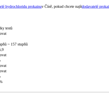
elé hydrochloridu prokainu
v Číně, pokud chcete najít
dodavatelé prokai
ky testů
ovat
upňů ~ 157 stupňů
5,9
ovat
%
ovat
ovat
%
 %