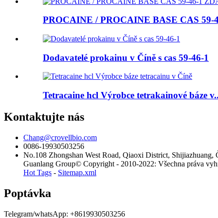
PROCAINE / PROCAINE BASE CAS 59-
Dodavatelé prokainu v Číně s cas 59-46-1
Tetracaine hcl Výrobce tetrakainové báze v..
Kontaktujte nás
Chang@crovellbio.com
0086-19930503256
No.108 Zhongshan West Road, Qiaoxi District, Shijiazhuang, 
Guanlang Group© Copyright - 2010-2022: Všechna práva vyhra
Hot Tags
-
Sitemap.xml
Poptávka
Telegram/whatsApp: +8619930503256