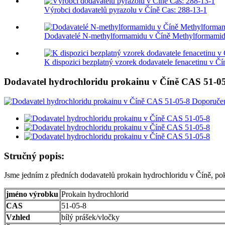
Výrobci dodavatelů pyrazolu v Číně Cas: 288-13-1
Dodavatelé N-methylformamidu v Číně Methylformamid.
K dispozici bezplatný vzorek dodavatele fenacetinu v Čí
Dodavatel hydrochloridu prokainu v Číně CAS 51-0
Stručný popis:
Jsme jedním z předních dodavatelů prokain hydrochloridu v Číně, pok
jméno výrobku
Prokain hydrochlorid
CAS
51-05-8
Vzhled
bílý prášek/vločky