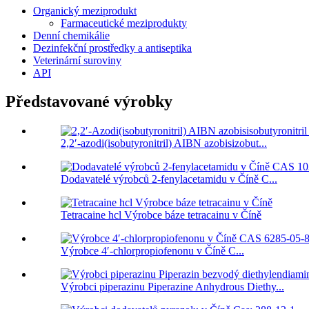
Organický meziprodukt
Farmaceutické meziprodukty
Denní chemikálie
Dezinfekční prostředky a antiseptika
Veterinární suroviny
API
Představované výrobky
2,2′-azodi(isobutyronitril) AIBN azobisizobut...
Dodavatelé výrobců 2-fenylacetamidu v Číně C...
Tetracaine hcl Výrobce báze tetracainu v Číně
Výrobce 4′-chlorpropiofenonu v Číně C...
Výrobci piperazinu Piperazine Anhydrous Diethy...